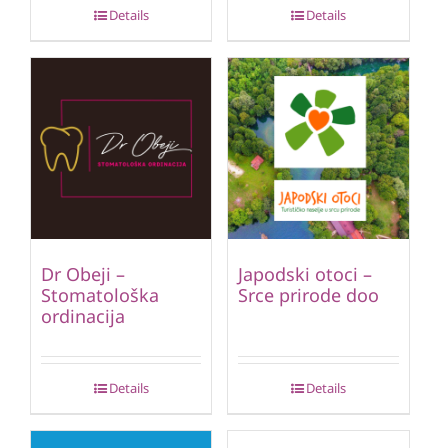
Details
Details
Dr Obeji –
Japodski otoci –
Stomatološka
Srce prirode doo
ordinacija
Details
Details