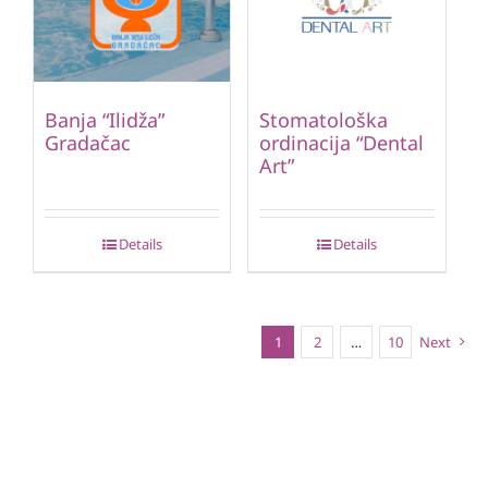
Banja “Ilidža”
Stomatološka
Gradačac
ordinacija “Dental
Art”
Details
Details
1
2
…
10
Next