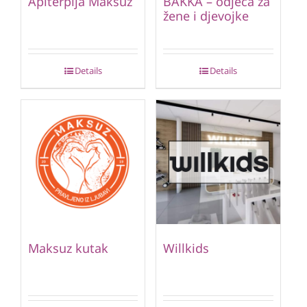
Apiterpija Maksuz
BAKKA – odjeća za
žene i djevojke
Details
Details
Maksuz kutak
Willkids