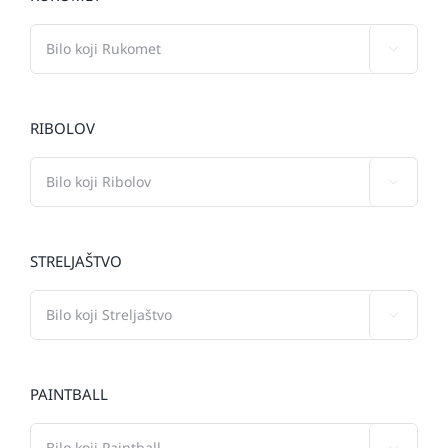

RIBOLOV

STRELJAŠTVO

PAINTBALL
