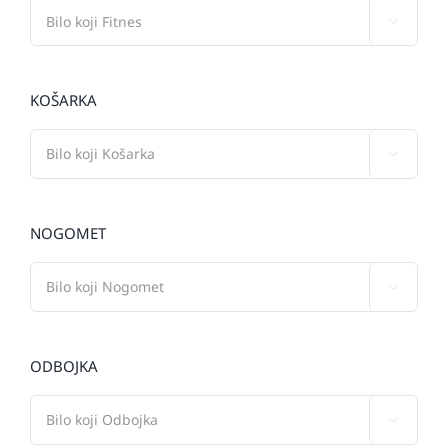

KOŠARKA

NOGOMET

ODBOJKA
