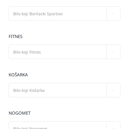

FITNES

KOŠARKA

NOGOMET
