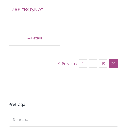
ŽRK “BOSNA”
Details
Previous
1
…
19
20
Pretraga