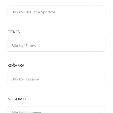

FITNES

KOŠARKA

NOGOMET
