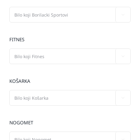

FITNES

KOŠARKA

NOGOMET
