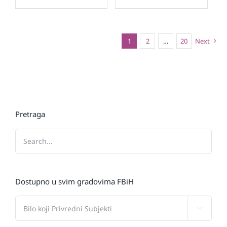
1
2
…
20
Next
Pretraga
Dostupno u svim gradovima FBiH
