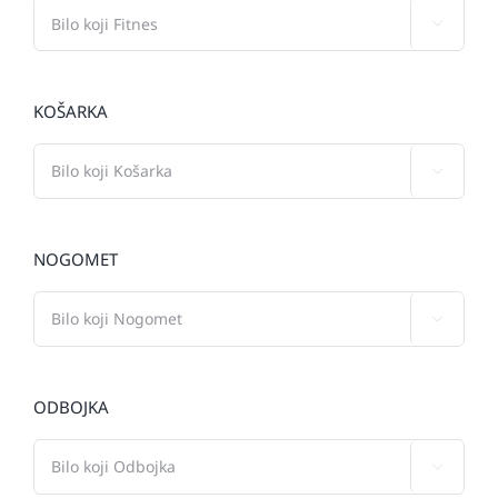

KOŠARKA

NOGOMET

ODBOJKA
