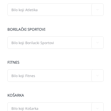

BORILAČKI SPORTOVI

FITNES

KOŠARKA
