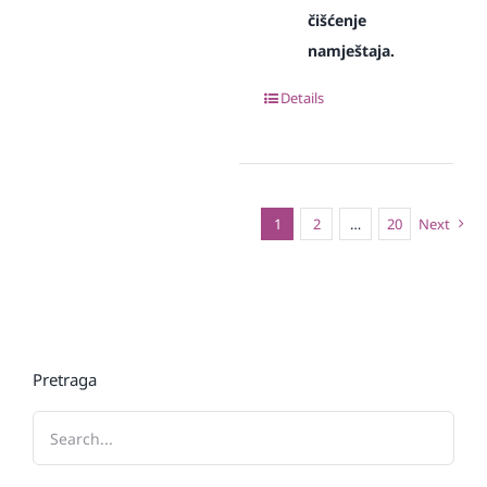
čišćenje
namještaja.
Details
1
2
…
20
Next
Pretraga