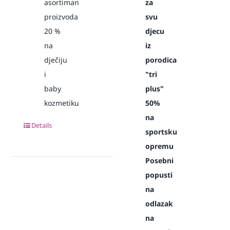
asortiman
za
proizvoda
svu
20
%
djecu
na
iz
dječiju
porodica
i
"tri
baby
plus"
kozmetiku
50%
na
Details
sportsku
opremu
Posebni
popusti
na
odlazak
na