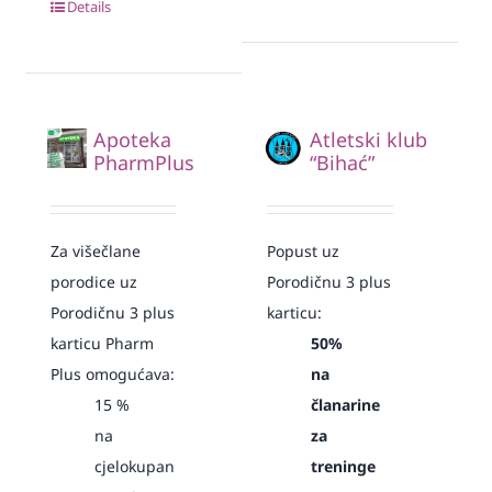
Details
Apoteka
Atletski klub
PharmPlus
“Bihać”
Za višečlane
Popust uz
porodice uz
Porodičnu 3 plus
Porodičnu 3 plus
karticu:
karticu Pharm
50%
Plus omogućava:
na
15
%
članarine
na
za
cjelokupan
treninge