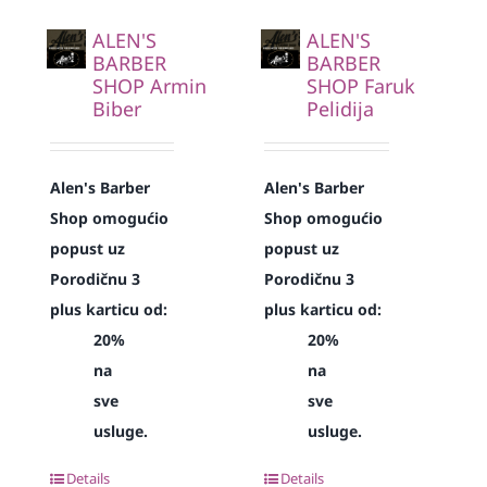
ALEN'S
ALEN'S
BARBER
BARBER
SHOP Armin
SHOP Faruk
Biber
Pelidija
Alen's Barber
Alen's Barber
Shop omogućio
Shop omogućio
popust uz
popust uz
Porodičnu 3
Porodičnu 3
plus karticu od:
plus karticu od:
20%
20%
na
na
sve
sve
usluge.
usluge.
Details
Details