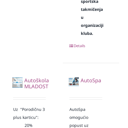
sportska
takmičenja
u
organizaciji
kluba.
Details
Autoškola
AutoSpa
MLADOST
Uz "Porodičnu 3
AutoSpa
plus karticu":
omogućio
20%
popust uz