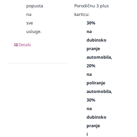
popusta
Porodičnu 3 plus
na
karticu:
sve
30%
usluge.
na
dubinsko
Details
pranje
automobila,
20%
na
poliranje
automobila,
30%
na
dubinsko
pranje
i