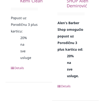
Kemi Clean
SHOP Alen
Demirović
Popust uz
Alen's Barber
Porodičnu 3 plus
Shop omogućio
karticu:
popust uz
20%
Porodičnu 3
na
plus karticu od:
sve
20%
usluge
na
Details
sve
usluge.
Details