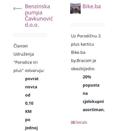
Benzinska
Bike.ba
pumpa
Čavkunović
d.o.o.
Uz Porodičnu 3
plus karticu
Članovi
Bike.ba
Udruženja
by.Bracom je
"Porodice tri
obezbijedio:
plus" ostvaruju:
20%
povrat
popusta
novca
na
od
cjelokupni
0,10
asortiman.
KM
po
Details
jednoj