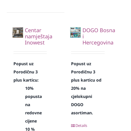
Centar
DOGO Bosna
namještaja
i
Inowest
Hercegovina
Popust uz
Popust uz
Porodičnu 3
Porodičnu 3
plus karticu:
plus karticu od
10%
20% na
popusta
cjelokupni
na
DOGO
redovne
asortiman.
cijene
Details
10 %