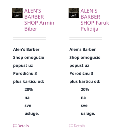
ALEN'S
ALEN'S
BARBER
BARBER
SHOP Armin
SHOP Faruk
Biber
Pelidija
Alen's Barber
Alen's Barber
Shop omogućio
Shop omogućio
popust uz
popust uz
Porodičnu 3
Porodičnu 3
plus karticu od:
plus karticu od:
20%
20%
na
na
sve
sve
usluge.
usluge.
Details
Details