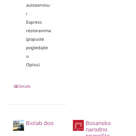
autoservisu
i
Express
restoranima
(popuste
pogledajte
u
Opisu)
Details
Biolab doo
Bosansko
narodno
pozorište