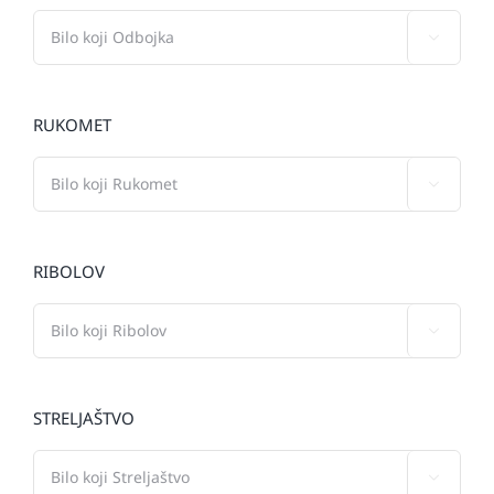

RUKOMET

RIBOLOV

STRELJAŠTVO
