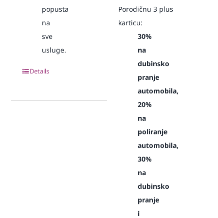
popusta
Porodičnu 3 plus
na
karticu:
sve
30%
usluge.
na
dubinsko
Details
pranje
automobila,
20%
na
poliranje
automobila,
30%
na
dubinsko
pranje
i