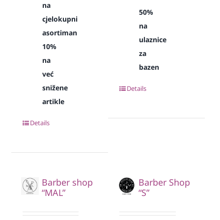
na
50%
cjelokupni
na
asortiman
ulaznice
10%
za
na
bazen
već
snižene
Details
artikle
Details
Barber shop
Barber Shop
“MAL”
“S”