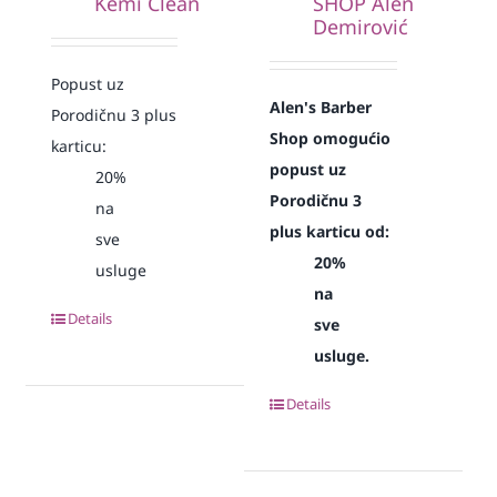
Kemi Clean
SHOP Alen
Demirović
Popust uz
Alen's Barber
Porodičnu 3 plus
Shop omogućio
karticu:
popust uz
20%
Porodičnu 3
na
plus karticu od:
sve
20%
usluge
na
Details
sve
usluge.
Details