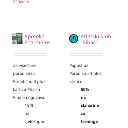
Details
Apoteka
Atletski klub
PharmPlus
“Bihać”
Za višečlane
Popust uz
porodice uz
Porodičnu 3 plus
Porodičnu 3 plus
karticu:
karticu Pharm
50%
Plus omogućava:
na
15
%
članarine
na
za
cjelokupan
treninge