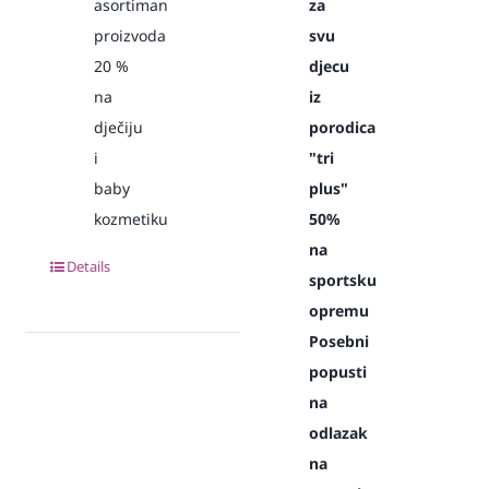
asortiman
za
proizvoda
svu
20
%
djecu
na
iz
dječiju
porodica
i
"tri
baby
plus"
kozmetiku
50%
na
Details
sportsku
opremu
Posebni
popusti
na
odlazak
na