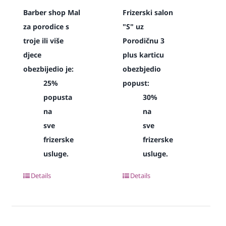
Barber shop Mal
Frizerski salon
za porodice s
"S" uz
troje ili više
Porodičnu 3
djece
plus karticu
obezbijedio je:
obezbjedio
25%
popust:
popusta
30%
na
na
sve
sve
frizerske
frizerske
usluge.
usluge.
Details
Details