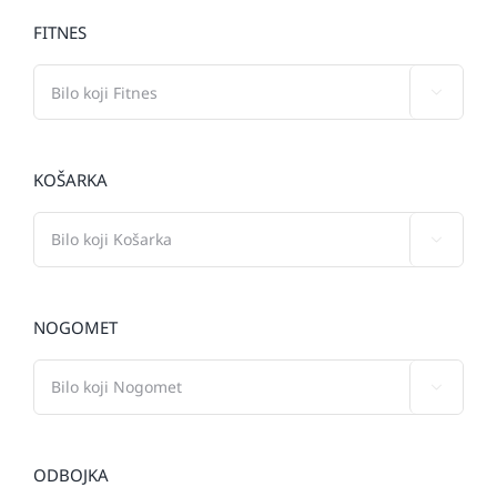
FITNES

KOŠARKA

NOGOMET

ODBOJKA