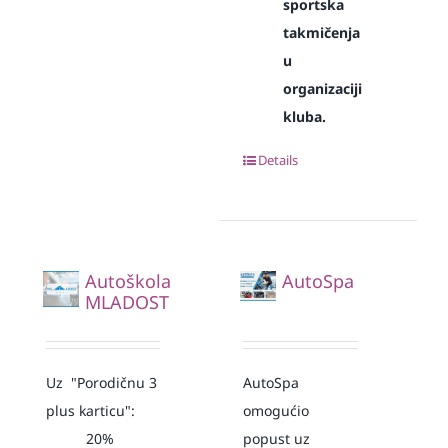
sportska
takmičenja
u
organizaciji
kluba.
Details
Autoškola
AutoSpa
MLADOST
Uz "Porodičnu 3
AutoSpa
plus karticu":
omogućio
20%
popust uz