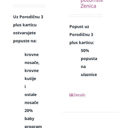
Zenica
Uz Porodičnu 3
plus karticu
Popust uz
ostvarujete
Porodičnu 3
popuste na:
plus karticu:
50%
krovne
popusta
nosače,
na
krovne
ulaznice
kutije
i
ostale
Details
nosače
20%
baby
program