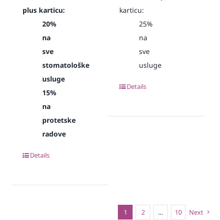
plus karticu:
karticu:
20%
25%
na
na
sve
sve
stomatološke
usluge
usluge
Details
15%
na
protetske
radove
Details
1
2
…
10
Next