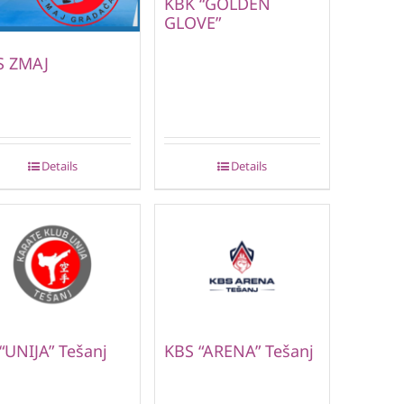
KBK “GOLDEN
GLOVE”
S ZMAJ
Details
Details
“UNIJA” Tešanj
KBS “ARENA” Tešanj