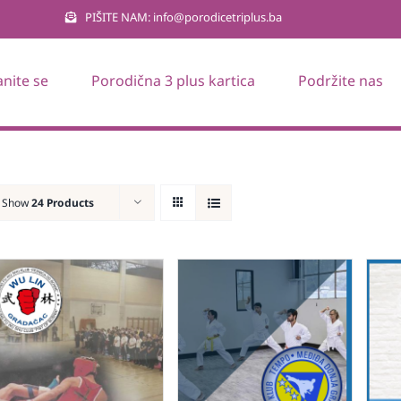
PIŠITE NAM: info@porodicetriplus.ba
anite se
Porodična 3 plus kartica
Podržite nas
Show
24 Products