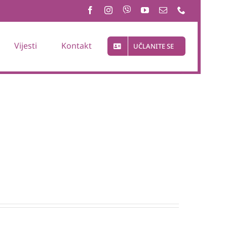
Vijesti
Kontakt
UČLANITE SE