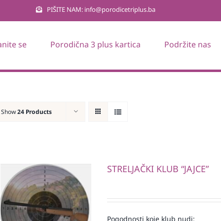
PIŠITE NAM: info@porodicetriplus.ba
anite se
Porodična 3 plus kartica
Podržite nas
Show
24 Products
STRELJAČKI KLUB “JAJCE”
Pogodnosti koje klub nudi: