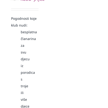
Pogodnosti koje
klub nudi:
besplatna
članarina
za
svu
djecu
iz
porodica
s
troje
ili
više
djece