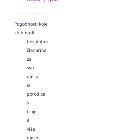
Pogodnosti koje
klub nudi:
besplatna
članarina
za
svu
djecu
iz
porodica
s
troje
ili
više
djece