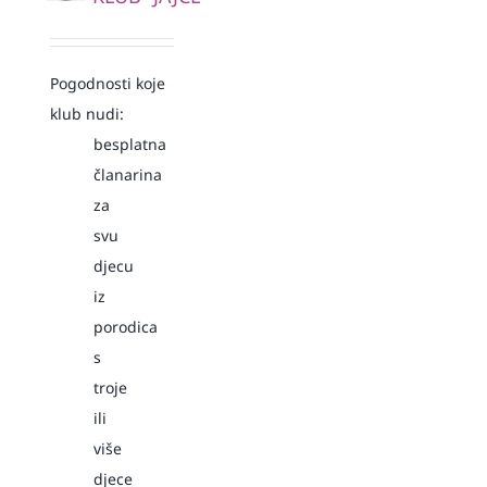
Pogodnosti koje
klub nudi:
besplatna
članarina
za
svu
djecu
iz
porodica
s
troje
ili
više
djece