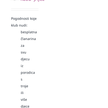
Pogodnosti koje
klub nudi:
besplatna
članarina
za
svu
djecu
iz
porodica
s
troje
ili
više
djece