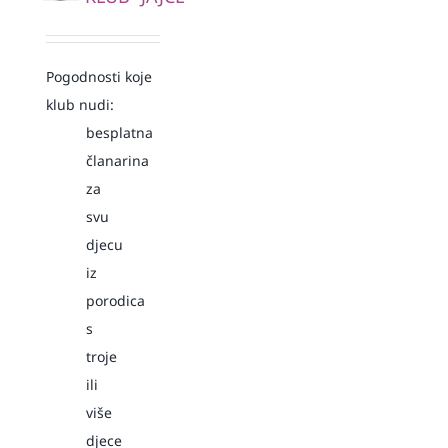
Pogodnosti koje
klub nudi:
besplatna
članarina
za
svu
djecu
iz
porodica
s
troje
ili
više
djece