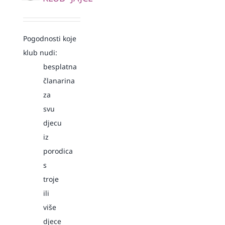
Pogodnosti koje
klub nudi:
besplatna
članarina
za
svu
djecu
iz
porodica
s
troje
ili
više
djece