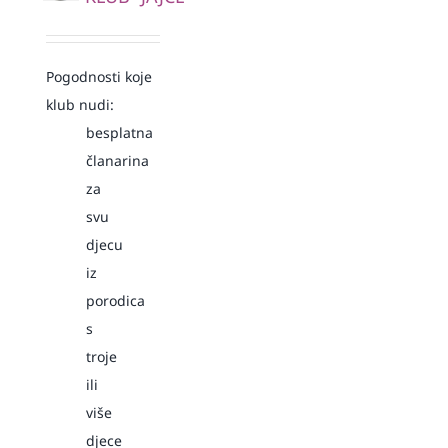
Pogodnosti koje
klub nudi:
besplatna
članarina
za
svu
djecu
iz
porodica
s
troje
ili
više
djece