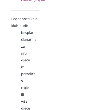
Pogodnosti koje
klub nudi:
besplatna
članarina
za
svu
djecu
iz
porodica
s
troje
ili
više
djece