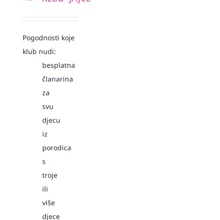
Pogodnosti koje
klub nudi:
besplatna
članarina
za
svu
djecu
iz
porodica
s
troje
ili
više
djece