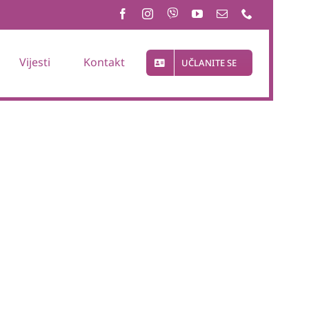
Vijesti
Kontakt
UČLANITE SE