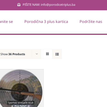
PIŠITE NAM: info@porodicetriplus.ba
anite se
Porodična 3 plus kartica
Podržite nas
Show
36 Products