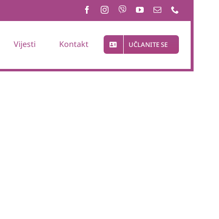
Vijesti
Kontakt
UČLANITE SE