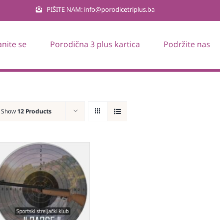
PIŠITE NAM: info@porodicetriplus.ba
anite se
Porodična 3 plus kartica
Podržite nas
Show
12 Products