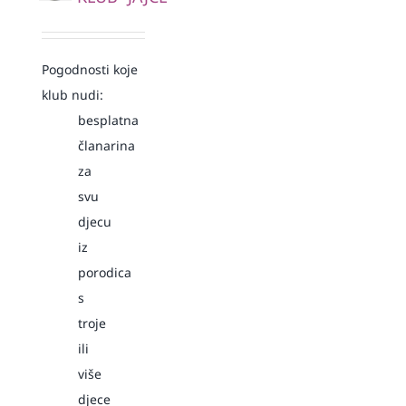
Pogodnosti koje
klub nudi:
besplatna
članarina
za
svu
djecu
iz
porodica
s
troje
ili
više
djece