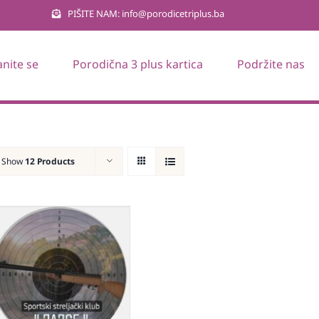
PIŠITE NAM: info@porodicetriplus.ba
anite se
Porodična 3 plus kartica
Podržite nas
Show
12 Products