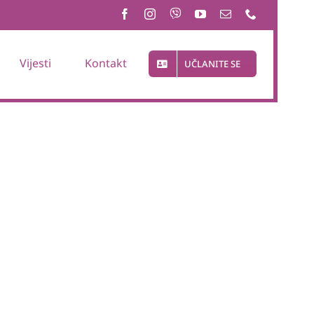
Vijesti
Kontakt
UČLANITE SE