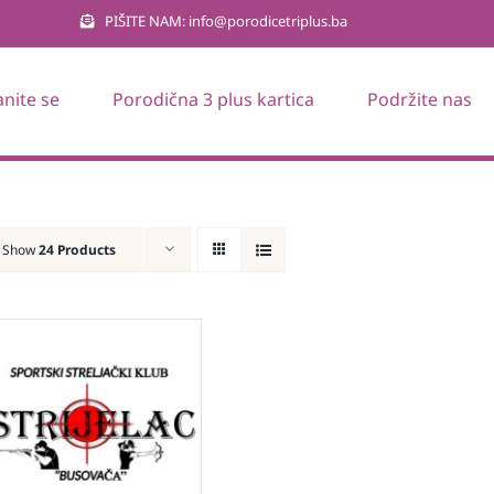
PIŠITE NAM: info@porodicetriplus.ba
anite se
Porodična 3 plus kartica
Podržite nas
Show
24 Products