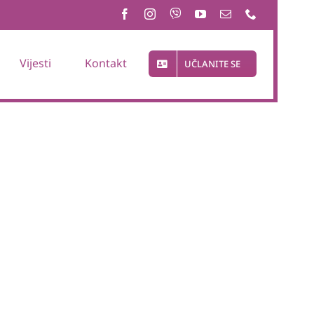
Vijesti
Kontakt
UČLANITE SE