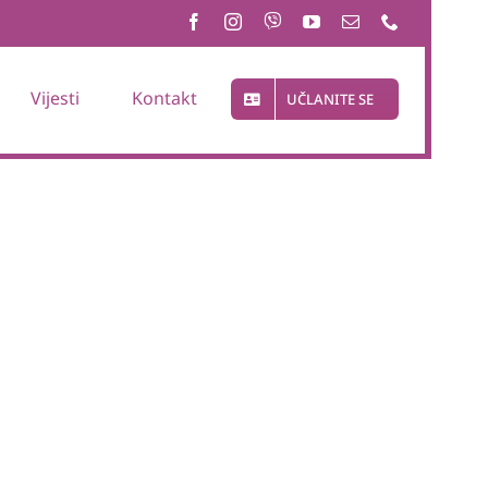
Vijesti
Kontakt
UČLANITE SE