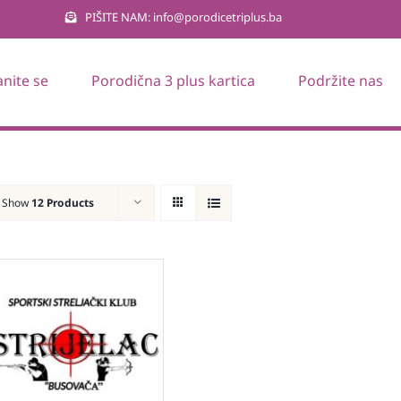
PIŠITE NAM: info@porodicetriplus.ba
anite se
Porodična 3 plus kartica
Podržite nas
Show
12 Products