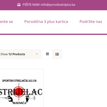
PIŠITE NAM: info@porodicetriplus.ba
anite se
Porodična 3 plus kartica
Podržite nas
Show
12 Products