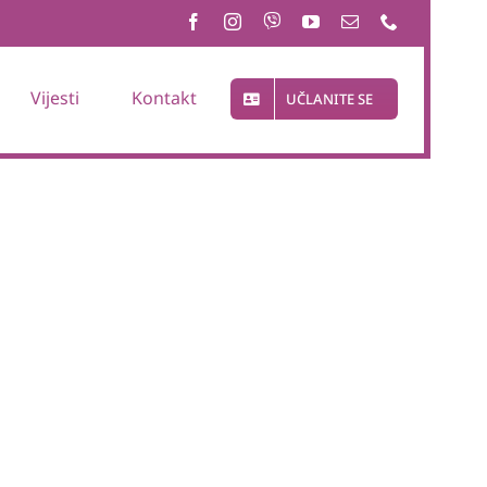
Vijesti
Kontakt
UČLANITE SE