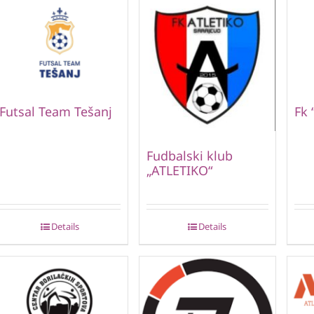
Futsal Team Tešanj
Fk 
Fudbalski klub
„ATLETIKO“
Details
Details