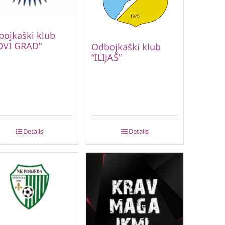
ojkaški klub
OVI GRAD”
Odbojkaški klub
“ILIJAŠ”
Details
Details