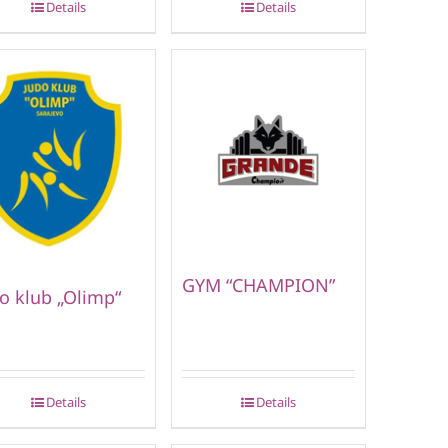
Details
Details
GYM “CHAMPION”
o klub „Olimp“
Details
Details