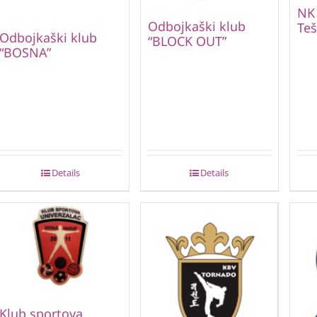
NK
Odbojkaški klub
Teš
Odbojkaški klub
“BLOCK OUT”
“BOSNA”
Details
Details
Klub sportova