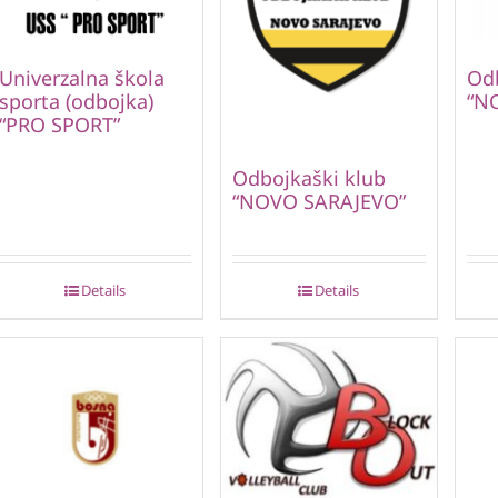
Univerzalna škola
Odb
sporta (odbojka)
“N
“PRO SPORT”
Odbojkaški klub
“NOVO SARAJEVO”
Details
Details