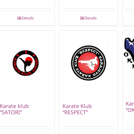
Details
Details
Kar
Karate klub
Karate Klub
“O
“SATORI”
“RESPECT”