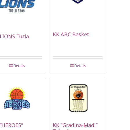
KK ABC Basket
LIONS Tuzla
Details
Details
 “HEROES”
KK “Gradina-Madi”