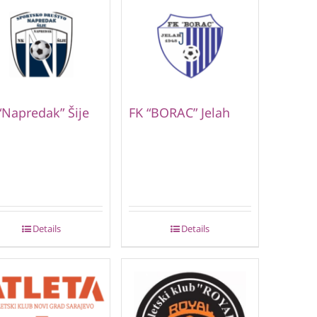
“Napredak” Šije
FK “BORAC” Jelah
Details
Details