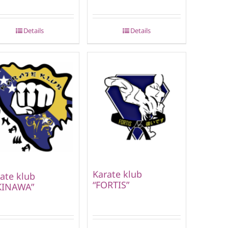
Details
Details
Karate klub
ate klub
“FORTIS”
KINAWA”