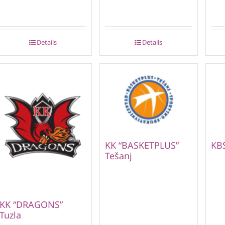
Details
Details
KK “BASKETPLUS”
KBS
Tešanj
KK “DRAGONS”
Tuzla