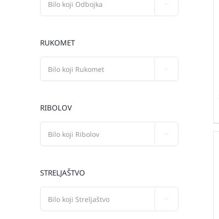

RUKOMET

RIBOLOV

STRELJAŠTVO
