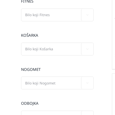
FITNES

KOŠARKA

NOGOMET

ODBOJKA