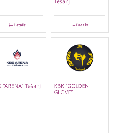
Tešanj
Details
Details
 “ARENA” Tešanj
KBK “GOLDEN
GLOVE”