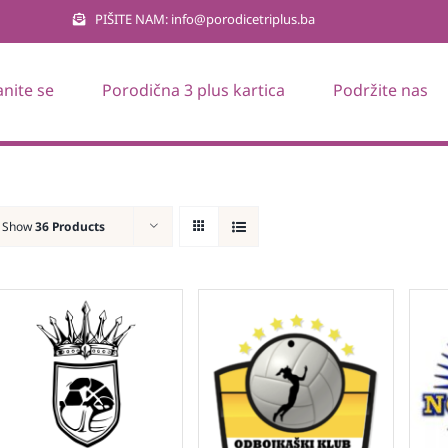
PIŠITE NAM: info@porodicetriplus.ba
anite se
Porodična 3 plus kartica
Podržite nas
Show
36 Products