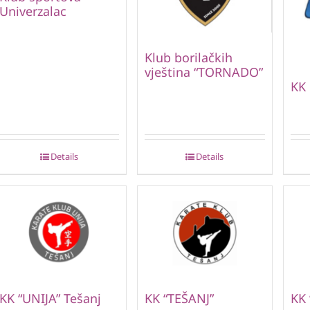
Univerzalac
Klub borilačkih
vještina “TORNADO”
KK 
Details
Details
KK “UNIJA” Tešanj
KK “TEŠANJ”
KK