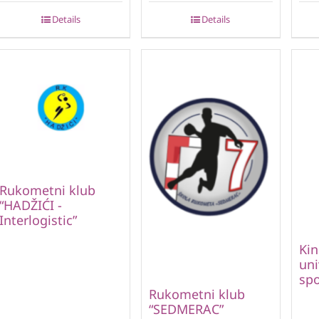
Details
Details
Rukometni klub
“HADŽIĆI -
Interlogistic”
Kin
uni
spo
Rukometni klub
“SEDMERAC”