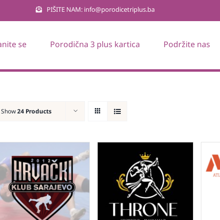
PIŠITE NAM: info@porodicetriplus.ba
anite se
Porodična 3 plus kartica
Podržite nas
Show
24 Products