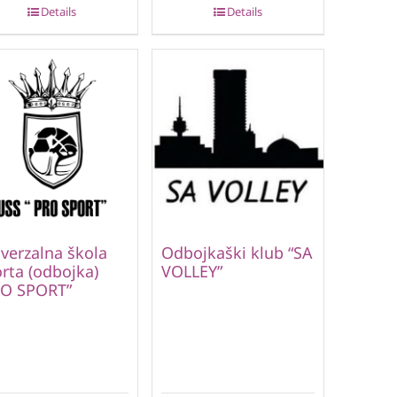
Details
Details
verzalna škola
Odbojkaški klub “SA
rta (odbojka)
VOLLEY”
RO SPORT”