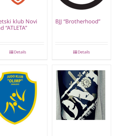
etski klub Novi
BJJ “Brotherhood”
d “ATLETA”
Details
Details