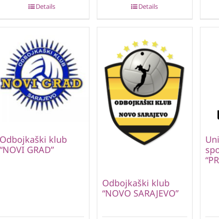
Details
Details
Odbojkaški klub
Uni
“NOVI GRAD”
spo
“P
Odbojkaški klub
“NOVO SARAJEVO”