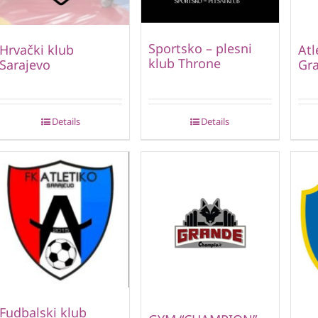
Sportsko – plesni
Hrvački klub
Atl
klub Throne
Sarajevo
Gra
Details
Details
Fudbalski klub