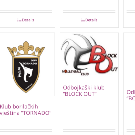
Details
Details
Odbojkaški klub
Odb
“BLOCK OUT”
“B
Klub borilačkih
vještina “TORNADO”