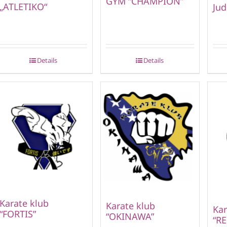
GYM “CHAMPION”
„ATLETIKO“
Jud
Details
Details
Karate klub
Karate klub
Kar
“FORTIS”
“OKINAWA”
“RE