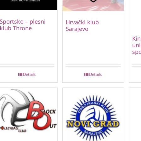
Sportsko – plesni
Hrvački klub
klub Throne
Sarajevo
Kin
uni
spo
Details
Details