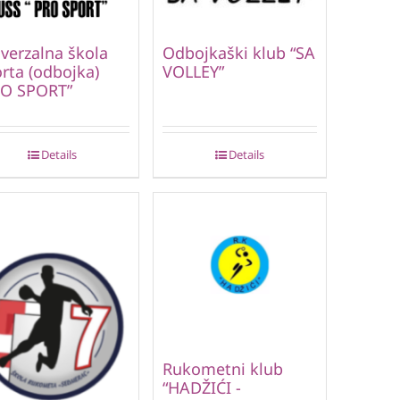
verzalna škola
Odbojkaški klub “SA
rta (odbojka)
VOLLEY”
RO SPORT”
Details
Details
Rukometni klub
“HADŽIĆI -