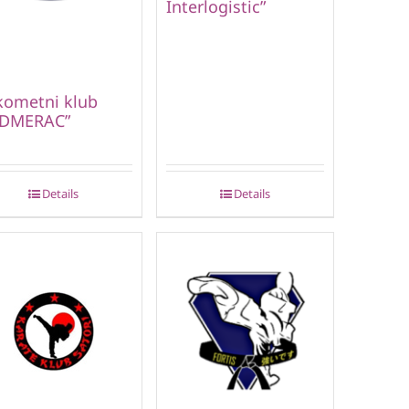
Interlogistic”
kometni klub
EDMERAC”
Details
Details