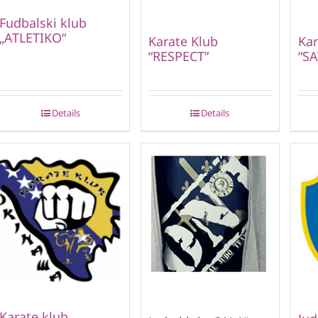
Fudbalski klub
„ATLETIKO“
Karate Klub
Kar
“RESPECT”
“SA
Details
Details
Karate klub