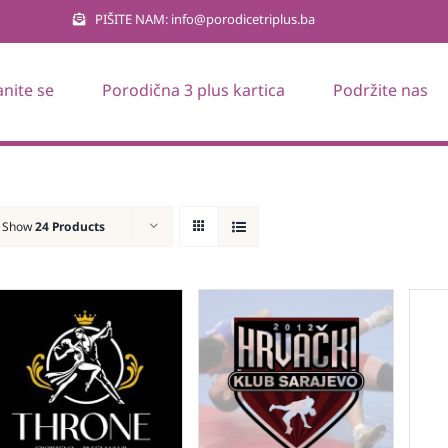
PIŠITE NAM: info@porodicetriplus.ba
anite se
Porodična 3 plus kartica
Podržite nas
Show
24 Products