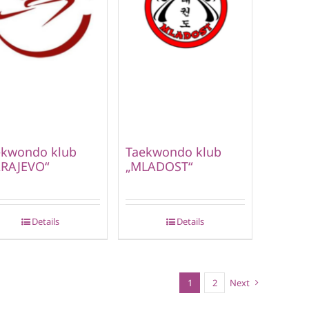
ekwondo klub
Taekwondo klub
ARAJEVO“
„MLADOST“
Details
Details
1
2
Next