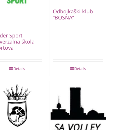
Odbojkaški klub
“BOSNA”
der Sport –
verzalna škola
rtova
Details
Details