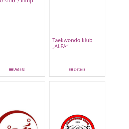
o klub „Olimp“
Taekwondo klub
„ALFA“
Details
Details