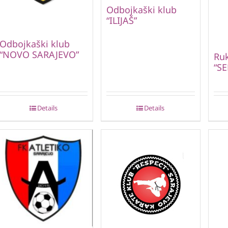
Odbojkaški klub
“ILIJAŠ”
Odbojkaški klub
“NOVO SARAJEVO”
Ru
“S
Details
Details