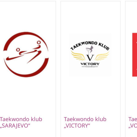
Taekwondo klub
Taekwondo klub
Ta
„SARAJEVO“
„VICTORY“
„V