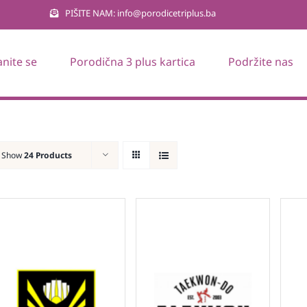
PIŠITE NAM: info@porodicetriplus.ba
anite se
Porodična 3 plus kartica
Podržite nas
Show
24 Products