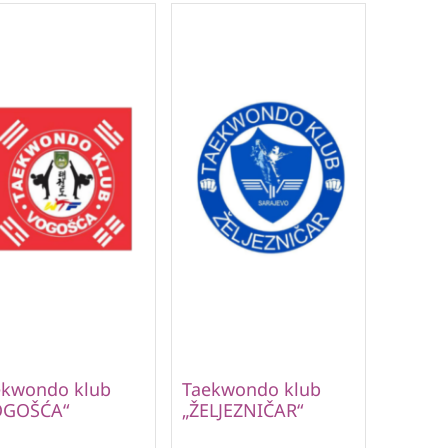
ekwondo klub
Taekwondo klub
OGOŠĆA“
„ŽELJEZNIČAR“