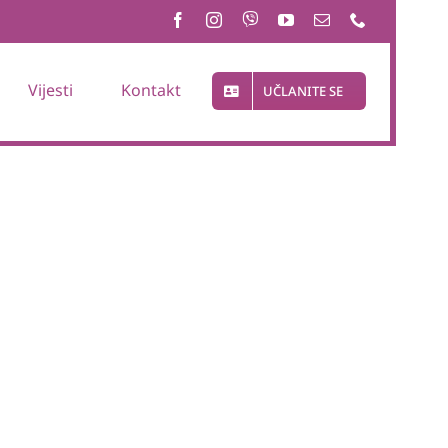
Vijesti
Kontakt
UČLANITE SE