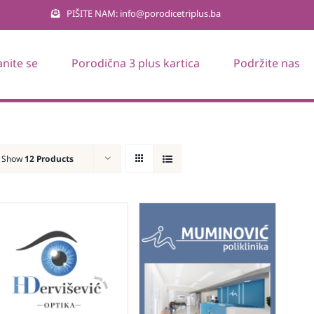
PIŠITE NAM: info@porodicetriplus.ba
anite se
Porodična 3 plus kartica
Podržite nas
Show
12 Products