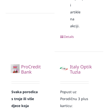
i
artikle
na
akciji.
Details
ProCredit
Italy Optik
Bank
Tuzla
Svaka
porodica
Popust uz
s troje ili više
Porodičnu 3 plus
djece koja
karticu: