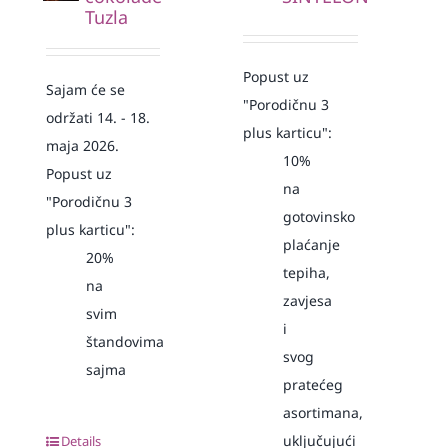
Tuzla
Popust uz
Sajam će se
"Porodičnu 3
održati 14. - 18.
plus karticu":
maja 2026.
10%
Popust uz
na
"Porodičnu 3
gotovinsko
plus karticu":
plaćanje
20%
tepiha,
na
zavjesa
svim
i
štandovima
svog
sajma
pratećeg
asortimana,
uključujući
Details