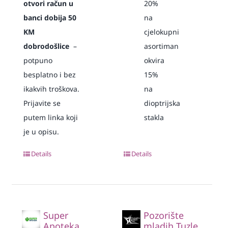
otvori račun u
20%
banci dobija 50
na
KM
cjelokupni
dobrodošlice
–
asortiman
potpuno
okvira
besplatno i bez
15%
ikakvih troškova.
na
Prijavite se
dioptrijska
putem linka koji
stakla
je u opisu.
Details
Details
Super
Pozorište
Apoteka
mladih Tuzle