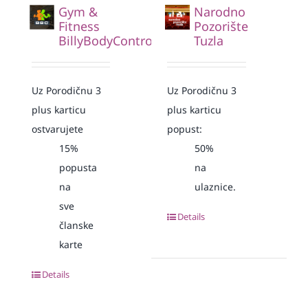
Gym &
Narodno
Fitness
Pozorište
BillyBodyControl
Tuzla
Uz Porodičnu 3
Uz Porodičnu 3
plus karticu
plus karticu
ostvarujete
popust:
15%
50%
popusta
na
na
ulaznice.
sve
Details
članske
karte
Details