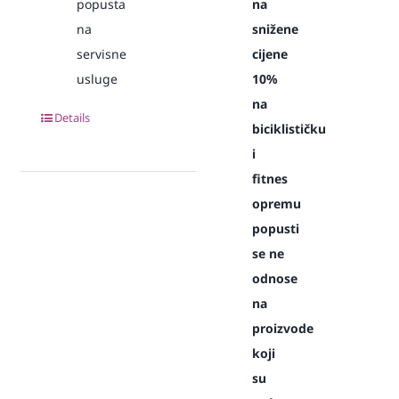
popusta
na
na
snižene
servisne
cijene
usluge
10%
na
Details
biciklističku
i
fitnes
opremu
popusti
se ne
odnose
na
proizvode
koji
su