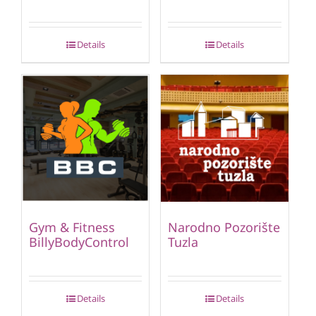
Details
Details
Gym & Fitness
Narodno Pozorište
BillyBodyControl
Tuzla
Details
Details