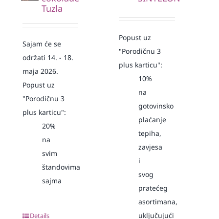
Tuzla
Popust uz
Sajam će se
"Porodičnu 3
održati 14. - 18.
plus karticu":
maja 2026.
10%
Popust uz
na
"Porodičnu 3
gotovinsko
plus karticu":
plaćanje
20%
tepiha,
na
zavjesa
svim
i
štandovima
svog
sajma
pratećeg
asortimana,
uključujući
Details