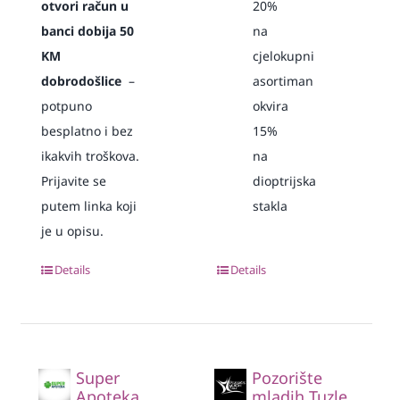
otvori račun u
20%
banci dobija 50
na
KM
cjelokupni
dobrodošlice
–
asortiman
potpuno
okvira
besplatno i bez
15%
ikakvih troškova.
na
Prijavite se
dioptrijska
putem linka koji
stakla
je u opisu.
Details
Details
Super
Pozorište
Apoteka
mladih Tuzle