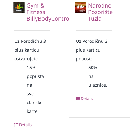
Gym &
Narodno
Fitness
Pozorište
BillyBodyControl
Tuzla
Uz Porodičnu 3
Uz Porodičnu 3
plus karticu
plus karticu
ostvarujete
popust:
15%
50%
popusta
na
na
ulaznice.
sve
Details
članske
karte
Details