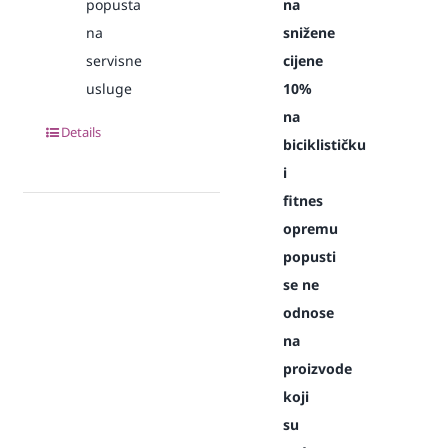
popusta
na
na
snižene
servisne
cijene
usluge
10%
na
Details
biciklističku
i
fitnes
opremu
popusti
se ne
odnose
na
proizvode
koji
su