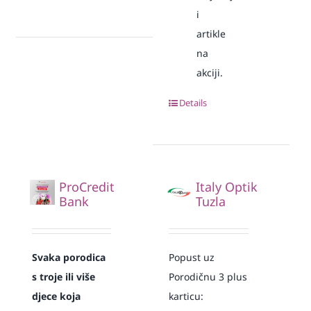
i
artikle
na
akciji.
Details
ProCredit
Italy Optik
Bank
Tuzla
Svaka
porodica
Popust uz
s troje ili više
Porodičnu 3 plus
djece koja
karticu: