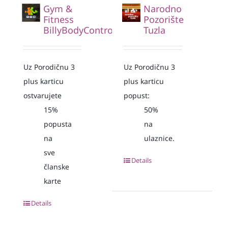
Gym &
Narodno
Fitness
Pozorište
BillyBodyControl
Tuzla
Uz Porodičnu 3
Uz Porodičnu 3
plus karticu
plus karticu
ostvarujete
popust:
15%
50%
popusta
na
na
ulaznice.
sve
Details
članske
karte
Details