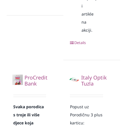
i
artikle
na
akciji.
Details
ProCredit
Italy Optik
Bank
Tuzla
Svaka
porodica
Popust uz
s troje ili više
Porodičnu 3 plus
djece koja
karticu: