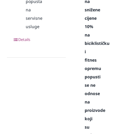
popusta
na
na
snižene
servisne
cijene
usluge
10%
na
Details
biciklističku
i
fitnes
opremu
popusti
se ne
odnose
na
proizvode
koji
su