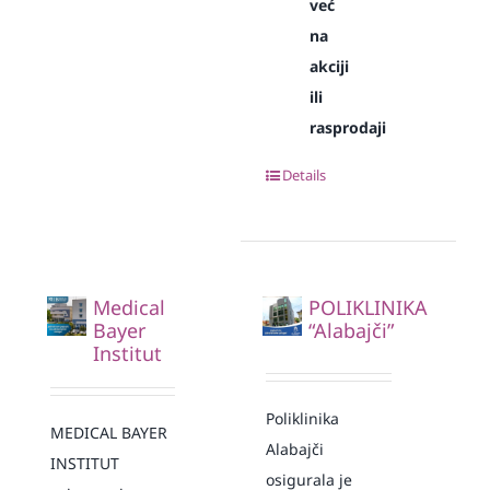
već
na
akciji
ili
rasprodaji
Details
Medical
POLIKLINIKA
Bayer
“Alabajči”
Institut
Poliklinika
MEDICAL BAYER
Alabajči
INSTITUT
osigurala je