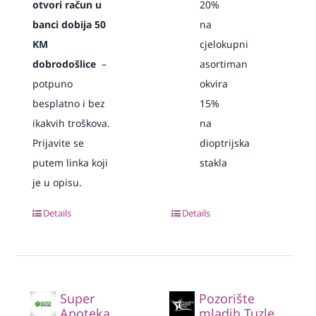
otvori račun u
20%
banci dobija 50
na
KM
cjelokupni
dobrodošlice
–
asortiman
potpuno
okvira
besplatno i bez
15%
ikakvih troškova.
na
Prijavite se
dioptrijska
putem linka koji
stakla
je u opisu.
Details
Details
Super
Pozorište
Apoteka
mladih Tuzle