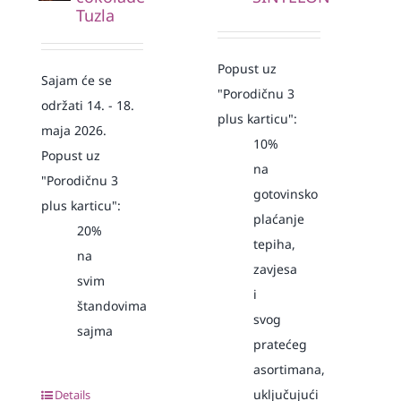
Tuzla
Popust uz
Sajam će se
"Porodičnu 3
održati 14. - 18.
plus karticu":
maja 2026.
10%
Popust uz
na
"Porodičnu 3
gotovinsko
plus karticu":
plaćanje
20%
tepiha,
na
zavjesa
svim
i
štandovima
svog
sajma
pratećeg
asortimana,
uključujući
Details