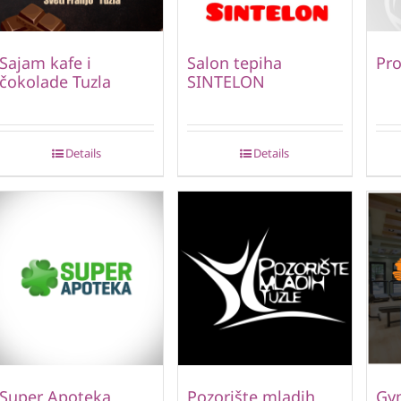
Sajam kafe i
Salon tepiha
Pro
čokolade Tuzla
SINTELON
Details
Details
Super Apoteka
Pozorište mladih
Gym