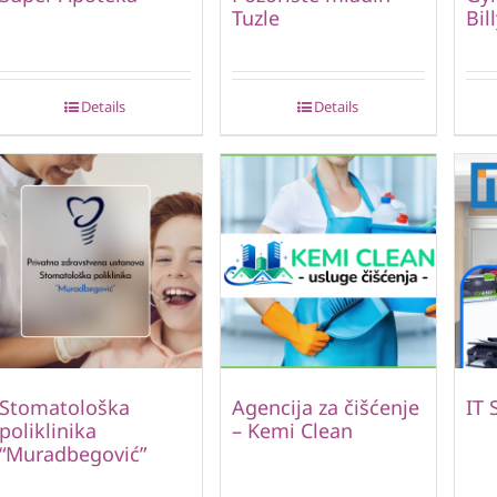
Tuzle
Bil
Details
Details
Stomatološka
Agencija za čišćenje
IT 
poliklinika
– Kemi Clean
“Muradbegović”