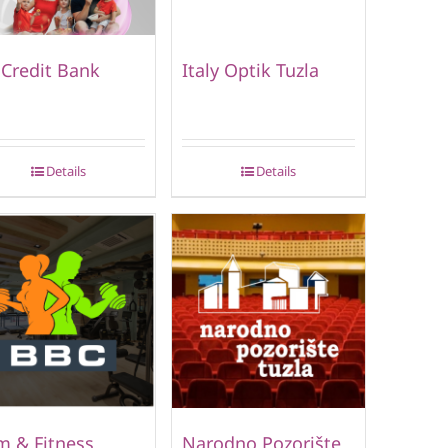
Credit Bank
Italy Optik Tuzla
Details
Details
 & Fitness
Narodno Pozorište