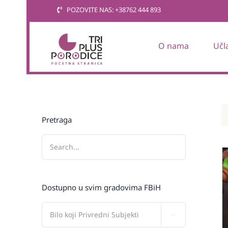
Skip
POZOVITE NAS: +38762 444 893
to
content
O nama
Učl
Pretraga
Dostupno u svim gradovima FBiH
