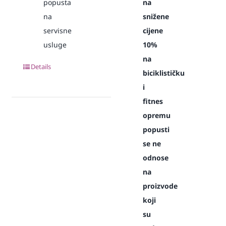
popusta
na
na
snižene
servisne
cijene
usluge
10%
na
Details
biciklističku
i
fitnes
opremu
popusti
se ne
odnose
na
proizvode
koji
su