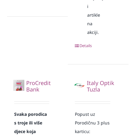
i
artikle
na
akciji.
Details
ProCredit
Italy Optik
Bank
Tuzla
Svaka
porodica
Popust uz
s troje ili više
Porodičnu 3 plus
djece koja
karticu: