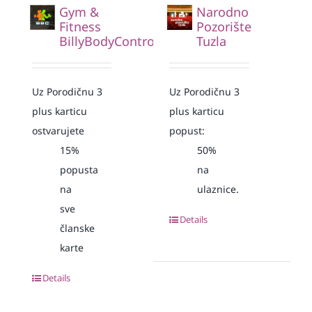
Gym &
Narodno
Fitness
Pozorište
BillyBodyControl
Tuzla
Uz Porodičnu 3
Uz Porodičnu 3
plus karticu
plus karticu
ostvarujete
popust:
15%
50%
popusta
na
na
ulaznice.
sve
Details
članske
karte
Details