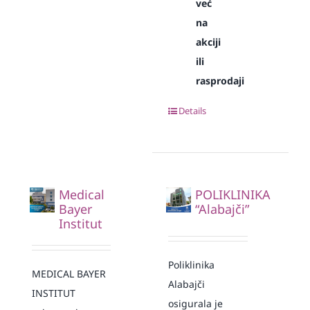
već
na
akciji
ili
rasprodaji
Details
Medical
POLIKLINIKA
Bayer
“Alabajči”
Institut
Poliklinika
MEDICAL BAYER
Alabajči
INSTITUT
osigurala je