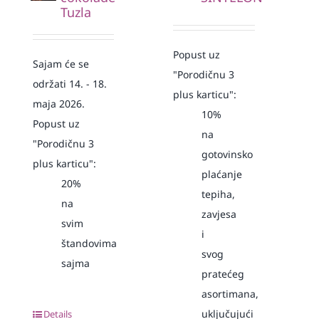
Tuzla
Popust uz
Sajam će se
"Porodičnu 3
održati 14. - 18.
plus karticu":
maja 2026.
10%
Popust uz
na
"Porodičnu 3
gotovinsko
plus karticu":
plaćanje
20%
tepiha,
na
zavjesa
svim
i
štandovima
svog
sajma
pratećeg
asortimana,
uključujući
Details