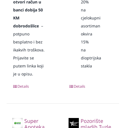
otvori račun u
20%
banci dobija 50
na
KM
cjelokupni
dobrodošlice
–
asortiman
potpuno
okvira
besplatno i bez
15%
ikakvih troškova.
na
Prijavite se
dioptrijska
putem linka koji
stakla
je u opisu.
Details
Details
Super
Pozorište
Apoteka
mladih Tuzle