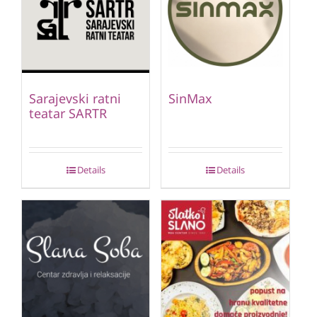
Sarajevski ratni
SinMax
teatar SARTR
Details
Details