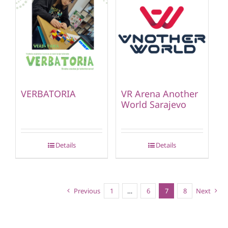
VERBATORIA
VR Arena Another
World Sarajevo
Details
Details
Previous
1
…
6
7
8
Next