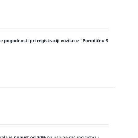
 pogodnosti pri registraciji vozila
uz
"Porodičnu 3
rala je
popust od 30%
na usluge računovostva i