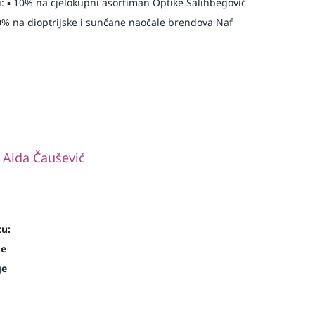
: ▪️ 10% na cjelokupni asortiman Optike Salihbegović
️ 20% na dioptrijske i sunčane naočale brendova Naf
. Aida Čaušević
cu:
de
ge