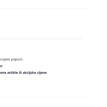
arujete popust :
an
ne artikle ili akcijske cijene