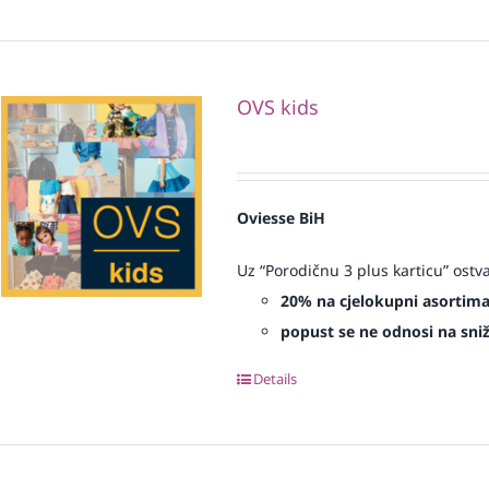
OVS kids
Oviesse BiH
Uz “Porodičnu 3 plus karticu” ostv
20% na cjelokupni asortim
popust se ne odnosi na sniže
Details