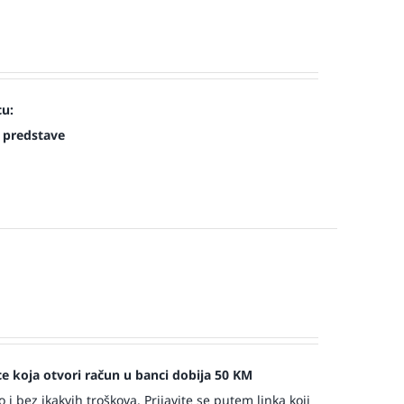
cu:
 predstave
jece koja otvori račun u banci dobija 50 KM
 bez ikakvih troškova. Prijavite se putem linka koji