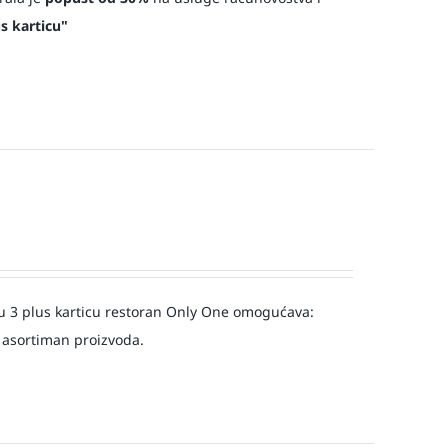
s karticu"
u 3 plus karticu restoran Only One omogućava:
 asortiman proizvoda.