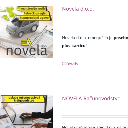
Novela d.o.o.
Novela d.o.o. omogućila je
posebne
plus karticu".
Details
NOVELA Računovodstvo
Novela računovodstvo d.o.o. osigu