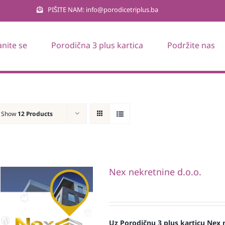
PIŠITE NAM: info@porodicetriplus.ba
anite se
Porodična 3 plus kartica
Podržite nas
Show
12 Products
Nex nekretnine d.o.o.
Uz Porodičnu 3 plus karticu Nex 