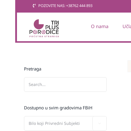
Skip
POZOVITE NAS: +38762 444 893
to
content
O nama
Učl
Pretraga
Dostupno u svim gradovima FBiH
