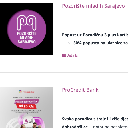
Pozorište mladih Sarajevo
Popust uz Porodičnu 3 plus karti
50% popusta na ulaznice za
Details
ProCredit Bank
Svaka
porodica s troje ili više d
dobrodošlice
– potpuno besplatno i