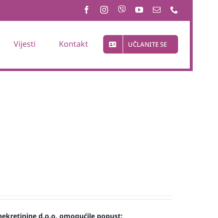
Vijesti
Kontakt
UČLANITE SE
nekretinine d.o.o. omogućile popust: