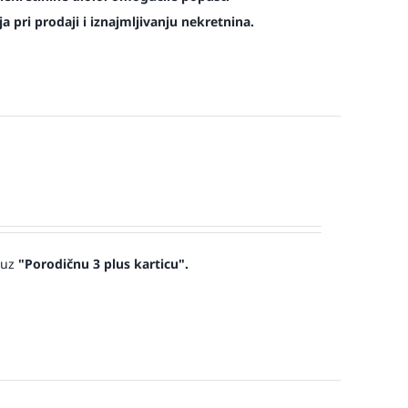
 pri prodaji i iznajmljivanju nekretnina.
 uz
"Porodičnu 3 plus karticu".