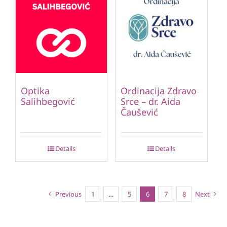
Optika
Ordinacija Zdravo
Salihbegović
Srce – dr. Aida
Čaušević
Details
Details
Previous
1
…
5
6
7
8
Next