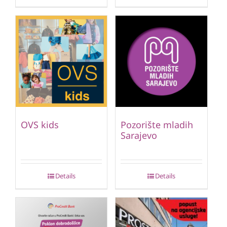
OVS kids
Pozorište mladih
Sarajevo
Details
Details