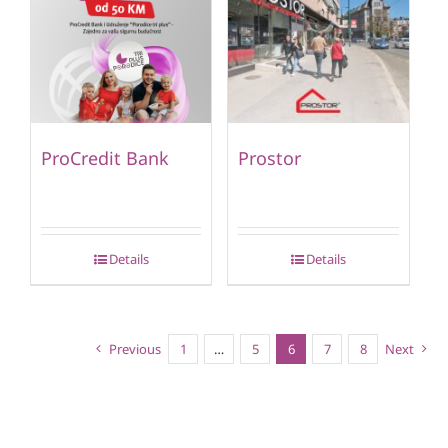
ProCredit Bank
Prostor
Details
Details
Previous
1
…
5
6
7
8
Next