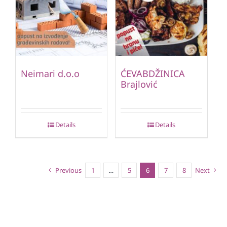
Neimari d.o.o
ĆEVABDŽINICA
Brajlović
Details
Details
Previous
1
…
5
6
7
8
Next