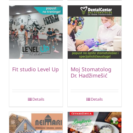
Fit studio Level Up
Moj Stomatolog
Dr. Hadžimešić
Details
Details