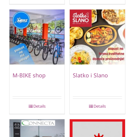
M-BIKE shop
Slatko i Slano
Details
Details