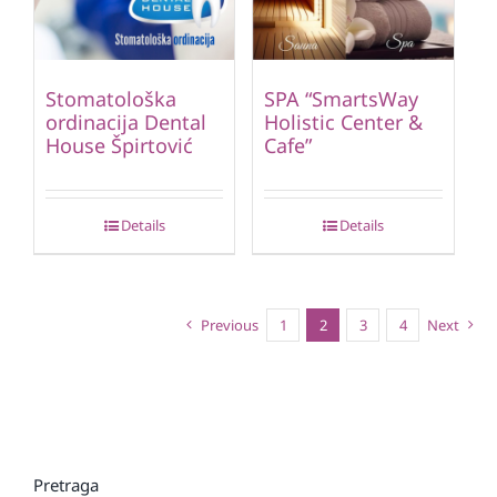
Stomatološka
SPA “SmartsWay
ordinacija Dental
Holistic Center &
House Špirtović
Cafe”
Details
Details
Previous
1
2
3
4
Next
Pretraga