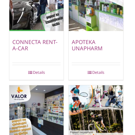
CONNECTA RENT-
APOTEKA
A-CAR
UNAPHARM
Details
Details