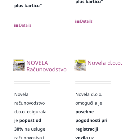
plus karticu"
plus karticu"
Details
Details
NOVELA
Novela d.o.o.
Računovodstvo
Novela
Novela d.o.o.
računovodstvo
omogućila je
d.o.o. osigurala
posebne
je
popust od
pogodnosti pri
30%
na usluge
registraciji
računovostva i
vozila
uz