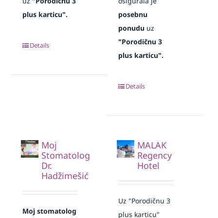
uz
"Porodičnu 3
osigurala je
plus karticu".
posebnu
ponudu
uz
"Porodičnu 3
Details
plus karticu".
Details
Moj
MALAK
Stomatolog
Regency
Dr.
Hotel
Hadžimešić
Uz "Porodičnu 3
Moj stomatolog
plus karticu"