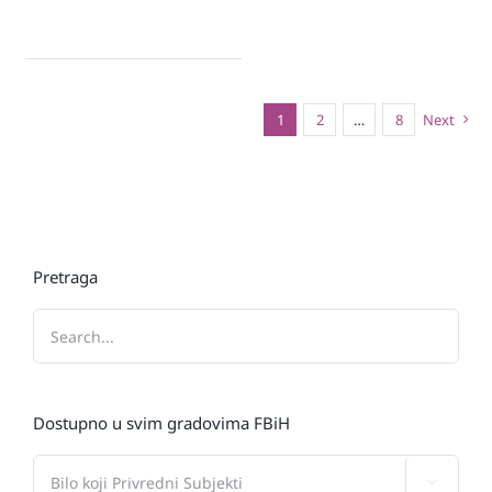
1
2
…
8
Next
Pretraga
Dostupno u svim gradovima FBiH
