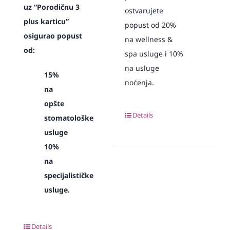
uz “Porodičnu 3
ostvarujete
plus karticu”
popust od 20%
osigurao popust
na wellness &
od:
spa usluge i 10%
na usluge
15%
noćenja.
na
opšte
Details
stomatološke
usluge
10%
na
specijalističke
usluge.
Details