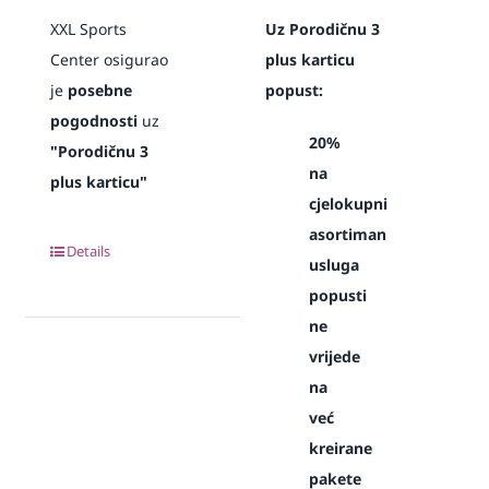
XXL Sports
Uz Porodičnu 3
Center osigurao
plus karticu
je
posebne
popust:
pogodnosti
uz
20%
"Porodičnu 3
na
plus karticu"
cjelokupni
asortiman
Details
usluga
popusti
ne
vrijede
na
već
kreirane
pakete