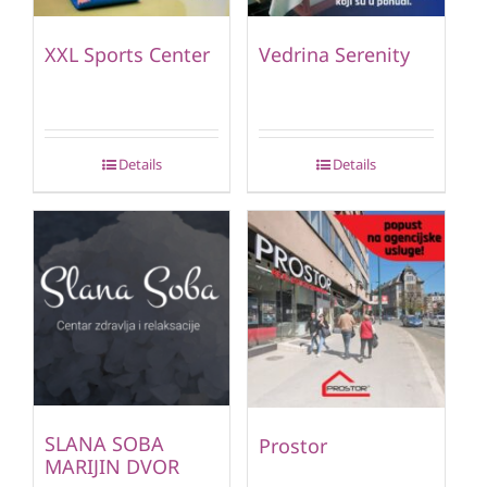
XXL Sports Center
Vedrina Serenity
Details
Details
SLANA SOBA
Prostor
MARIJIN DVOR