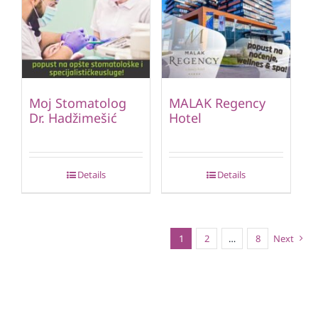
Moj Stomatolog
MALAK Regency
Dr. Hadžimešić
Hotel
Details
Details
1
2
…
8
Next