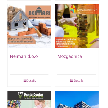
Neimari d.o.o
Mozgaonica
Details
Details