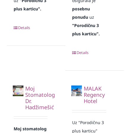
uz
"Porodičnu 3
osigurala je
plus karticu".
posebnu
ponudu
uz
"Porodičnu 3
Details
plus karticu".
Details
Moj
MALAK
Stomatolog
Regency
Dr.
Hotel
Hadžimešić
Uz "Porodičnu 3
Moj stomatolog
plus karticu"