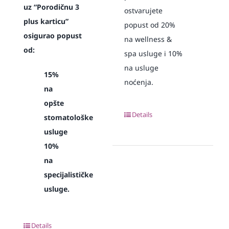
uz “Porodičnu 3
ostvarujete
plus karticu”
popust od 20%
osigurao popust
na wellness &
od:
spa usluge i 10%
na usluge
15%
noćenja.
na
opšte
Details
stomatološke
usluge
10%
na
specijalističke
usluge.
Details