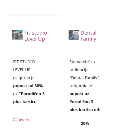
Fit studio
Dental
Level Up
Family
FIT STUDIO
Stomatološka
LEVEL UP
ordinacija
osigurao je
"Dental Family"
popust od 30%
osigurala je
uz
"Porodičnu 3
popust uz
plus karticu".
Porodičnu 3
plus karticu od:
Details
20%