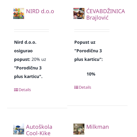
NIRD d.o.o
ĆEVABDŽINICA
Brajlović
Nird d.o.o.
Popust uz
osigurao
"Porodičnu 3
popust:
20% uz
plus karticu":
"Porodičnu 3
10%
plus karticu".
Details
Details
Autoškola
Milkman
Cool-Kike