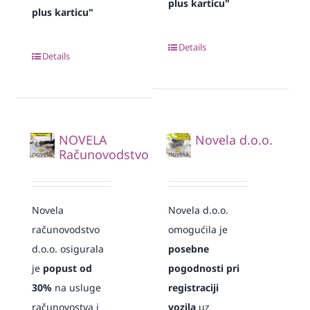
plus karticu"
plus karticu"
Details
Details
NOVELA
Novela d.o.o.
Računovodstvo
Novela
Novela d.o.o.
računovodstvo
omogućila je
d.o.o. osigurala
posebne
je
popust od
pogodnosti pri
30%
na usluge
registraciji
računovostva i
vozila
uz