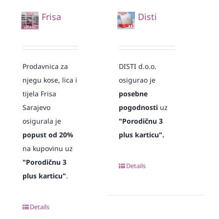
Frisa
Disti
Prodavnica za
DISTI d.o.o.
njegu kose, lica i
osigurao je
tijela Frisa
posebne
Sarajevo
pogodnosti
uz
osigurala je
"Porodičnu 3
popust od 20%
plus karticu".
na kupovinu uz
"Porodičnu 3
Details
plus karticu"
.
Details