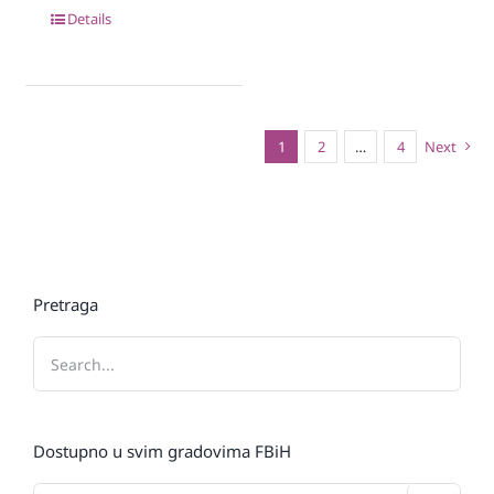
Details
1
2
…
4
Next
Pretraga
Dostupno u svim gradovima FBiH