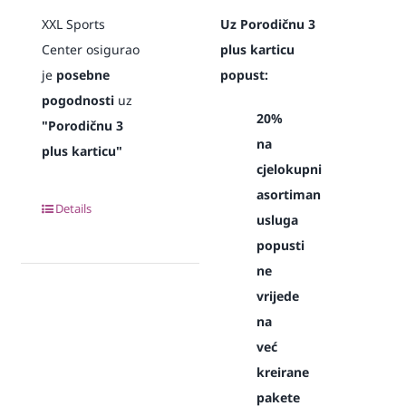
XXL Sports
Uz Porodičnu 3
Center osigurao
plus karticu
je
posebne
popust:
pogodnosti
uz
20%
"Porodičnu 3
na
plus karticu"
cjelokupni
asortiman
Details
usluga
popusti
ne
vrijede
na
već
kreirane
pakete