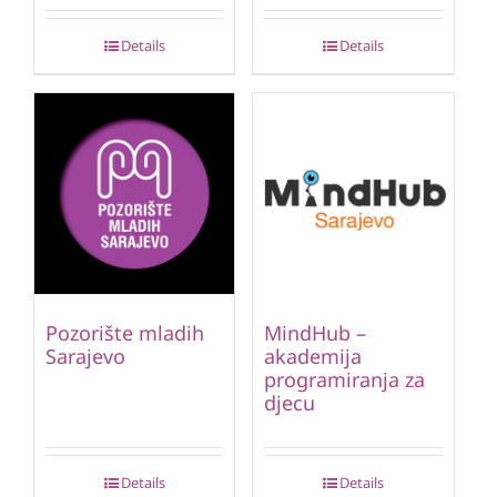
Details
Details
Pozorište mladih
MindHub –
Sarajevo
akademija
programiranja za
djecu
Details
Details