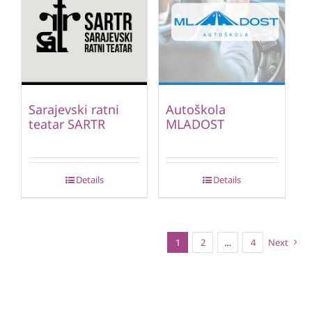
Sarajevski ratni
Autoškola
teatar SARTR
MLADOST
Details
Details
1
2
…
4
Next