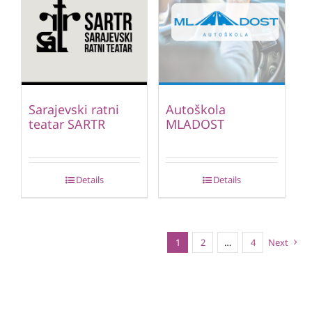
Sarajevski ratni
Autoškola
teatar SARTR
MLADOST
Details
Details
1
2
…
4
Next