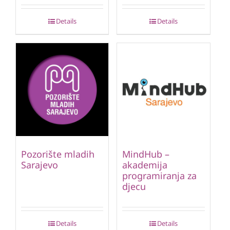
Details
Details
Pozorište mladih
MindHub –
Sarajevo
akademija
programiranja za
djecu
Details
Details