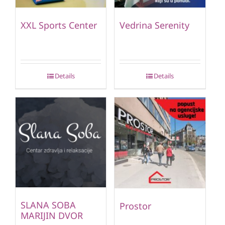
XXL Sports Center
Vedrina Serenity
Details
Details
SLANA SOBA
Prostor
MARIJIN DVOR