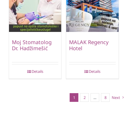
Moj Stomatolog
MALAK Regency
Dr. Hadžimešić
Hotel
Details
Details
1
2
…
8
Next