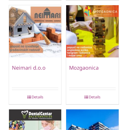
Neimari d.o.o
Mozgaonica
Details
Details